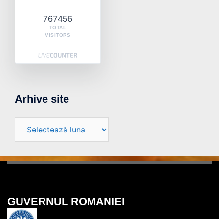
767456
TOTAL
VISITORS
Arhive site
Arhive
site
GUVERNUL ROMANIEI