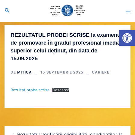
Sari
la
conținut
Deschide b
REZULTATUL PROBEI SCRISE la examenul
de promovare în gradul profesional imediat
superior celui deținut, din data de
15.09.2025
DE
MITICA
15 SEPTEMBRIE 2025
CARIERE
Rezultat proba scrisa
Descarcă
Navigare
Rezultatul verificării eligibilităţii candidaţilor la