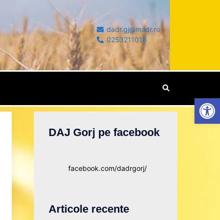
dadr.gj@madr.ro
0253211018
Deschide b
DAJ Gorj pe facebook
facebook.com/dadrgorj/
Articole recente