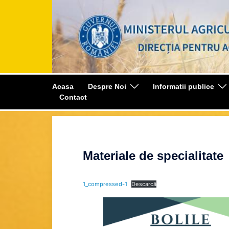
Sari
la
conținut
Acasa
Despre Noi
Informatii publice
Contact
Materiale de specialitate
1_compressed-1
Descarcă