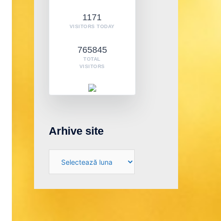
1171
VISITORS TODAY
765845
TOTAL
VISITORS
Arhive site
Arhive
site